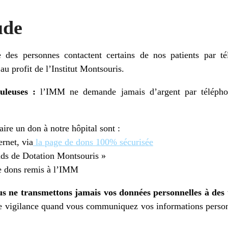
ude
 des personnes contactent certains de nos patients par 
 au profit de l’Institut Montsouris.
duleuses :
l’IMM ne demande jamais d’argent par téléphon
aire un don à notre hôpital sont :
ernet, via
la page de dons 100% sécurisée
nds de Dotation Montsouris »
 de dons remis à l’IMM
s ne transmettons jamais vos données personnelles à des 
de vigilance quand vous communiquez vos informations person