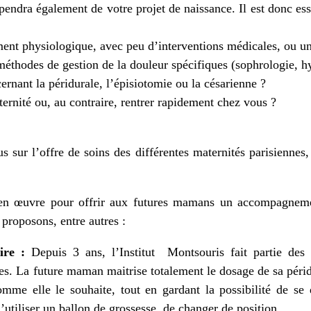
endra également de votre projet de naissance. Il est donc ess
ent physiologique, avec peu d’interventions médicales, ou u
méthodes de gestion de la douleur spécifiques (sophrologie, hy
cernant la péridurale, l’épisiotomie ou la césarienne ?
ternité ou, au contraire, rentrer rapidement chez vous ?
 sur l’offre de soins des différentes maternités parisiennes,
en œuvre pour offrir aux futures mamans un accompagnemen
 proposons, entre autres :
ire :
Depuis 3 ans, l’Institut Montsouris fait partie des r
es. La future maman maitrise totalement le dosage de sa péridu
omme elle le souhaite, tout en gardant la possibilité de se 
 d’utiliser un ballon de grossesse, de changer de position…