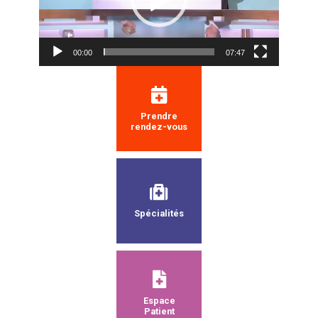
00:00
07:47
Prendre
rendez-vous
Spécialités
Espace
Patient