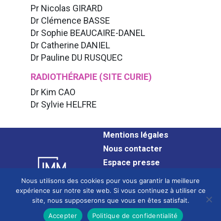
Pr Nicolas GIRARD
Dr Clémence BASSE
Dr Sophie BEAUCAIRE-DANEL
Dr Catherine DANIEL
Dr Pauline DU RUSQUEC
RADIOTHÉRAPIE (SITE CURIE)
Dr Kim CAO
Dr Sylvie HELFRE
Mentions légales
Nous contacter
Espace presse
Plan du site
Nous utilisons des cookies pour vous garantir la meilleure
Confidentialité
expérience sur notre site web. Si vous continuez à utiliser ce
site, nous supposerons que vous en êtes satisfait.
Glossaire
Site en cours de mise en conformité avec le Référentiel Général
Accepter
Politique de confidentialité