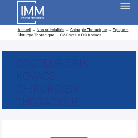
Accueil
→
Nos spécialités
→
Chirurgie Thoracique
→
Equipe –
Chirurgie Thoracique
→
CV-Docteur Erik Kovacs
DOCTEUR ERIK
KOVACS,
CHIRURGIEN
THORACIQUE