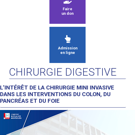
Faire
un don
Admission
en ligne
CHIRURGIE DIGESTIVE
L’INTÉRÊT DE LA CHIRURGIE MINI INVASIVE
DANS LES INTERVENTIONS DU COLON, DU
PANCRÉAS ET DU FOIE
Lecteur
vidéo