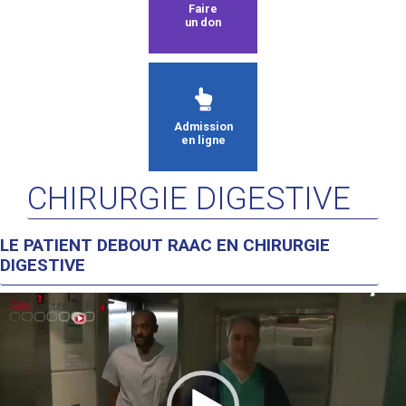
Faire
un don
Admission
en ligne
CHIRURGIE DIGESTIVE
LE PATIENT DEBOUT RAAC EN CHIRURGIE
DIGESTIVE
Lecteur
vidéo