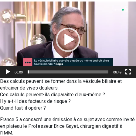
Lecteur
vidéo
00:00
06:49
Des calculs peuvent se former dans la vésicule biliaire et
entrainer de vives douleurs.
Ces calculs peuvent-ils disparaitre d’eux-même ?
Il y a-t-il des facteurs de risque ?
Quand faut-il opérer ?
France 5 a consacré une émission à ce sujet avec comme invité
en plateau le Professeur Brice Gayet, chirurgien digestif à
l’IMM.