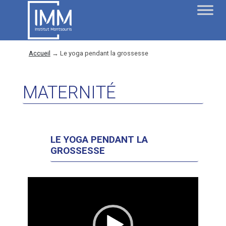
Accueil
→
Le yoga pendant la grossesse
MATERNITÉ
LE YOGA PENDANT LA
GROSSESSE
Lecteur
vidéo