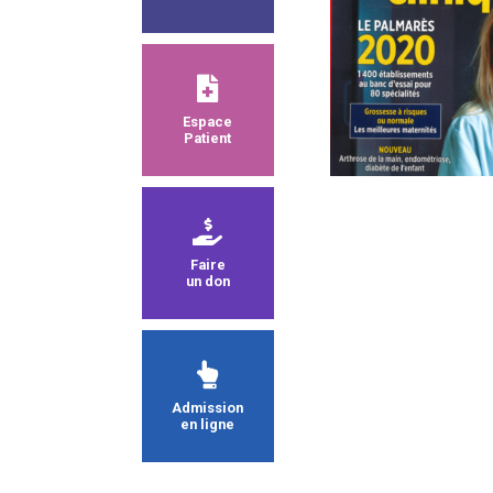
Espace
Patient
Faire
un don
Admission
en ligne