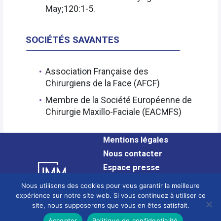
May;120:1-5.
SOCIÉTÉS SAVANTES
Association Française des
Chirurgiens de la Face (AFCF)
Membre de la Société Européenne de
Chirurgie Maxillo-Faciale (EACMFS)
Mentions légales
Nous contacter
Espace presse
Plan du site
Nous utilisons des cookies pour vous garantir la meilleure
Confidentialité
expérience sur notre site web. Si vous continuez à utiliser ce
site, nous supposerons que vous en êtes satisfait.
Glossaire
Site en cours de mise en conformité avec le Référentiel Général
Accepter
Politique de confidentialité