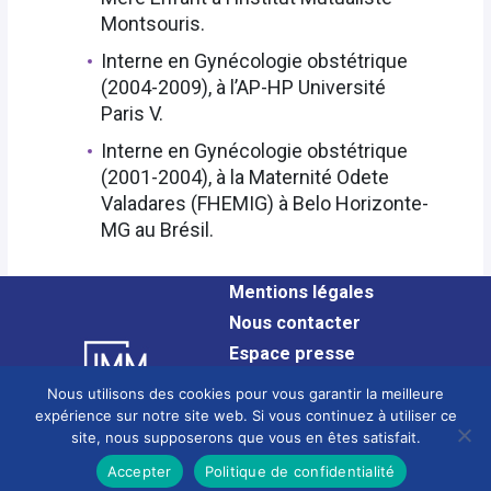
Montsouris.
Interne en Gynécologie obstétrique
(2004-2009), à l’AP-HP Université
Paris V.
Interne en Gynécologie obstétrique
(2001-2004), à la Maternité Odete
Valadares (FHEMIG) à Belo Horizonte-
MG au Brésil.
Mentions légales
Nous contacter
Espace presse
Plan du site
Nous utilisons des cookies pour vous garantir la meilleure
Confidentialité
expérience sur notre site web. Si vous continuez à utiliser ce
site, nous supposerons que vous en êtes satisfait.
Glossaire
Site en cours de mise en conformité avec le Référentiel Général
Accepter
Politique de confidentialité