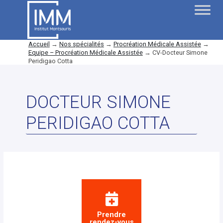
Accueil
→
Nos spécialités
→
Procréation Médicale Assistée
→
Equipe – Procréation Médicale Assistée
→
CV-Docteur Simone
Peridigao Cotta
DOCTEUR SIMONE
PERIDIGAO COTTA
Prendre
rendez-vous