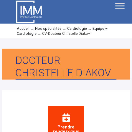
Accueil
→
Nos spécialités
→
Cardiologie
→
Equipe –
Cardiologie
→
CV-Docteur Christelle Diakov
DOCTEUR
CHRISTELLE DIAKOV
Prendre
rendez-vous