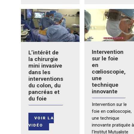
Intervention
L’intérêt de
sur le foie
la chirurgie
en
mini invasive
cœlioscopie,
dans les
une
interventions
technique
du colon, du
innovante
pancréas et
du foie
Intervention sur le
foie en cœlioscopie,
VOIR LA
une technique
innovante pratiquée 
VIDÉO
l’Institut Mutualiste