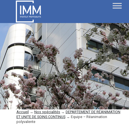
Accueil
→
Nos spécialités
→
DEPARTEMENT DE RÉANIMATION
ET UNITE DE SOINS CONTINUS
→
Equipe – Réanimation
polyvalente