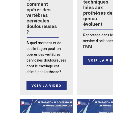
techniques
comment
liées aux
opérer des
prothèses de
vertèbres
genou
cervicales
évoluent
douloureuses
?
Reportage dans l
service d'orthopé
A quel moment et de
l'IMM
quelle façon peut-on
opérer des vertèbres
cervicales douloureuses
VOIR LA VI
dont le cartilage est
abîmé par l'arthrose? ...
VOIR LA VIDÉO